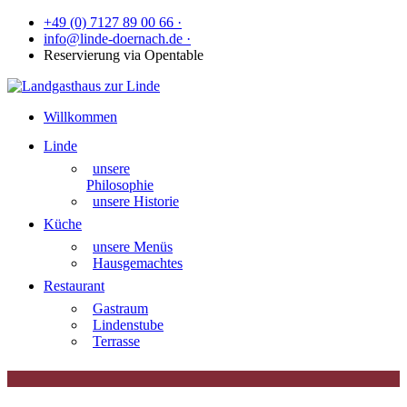
+49 (0) 7127 89 00 66 ·
info@linde-doernach.de ·
Reservierung via Opentable
Willkommen
Linde
unsere
Philosophie
unsere Historie
Küche
unsere Menüs
Hausgemachtes
Restaurant
Gastraum
Lindenstube
Terrasse
|