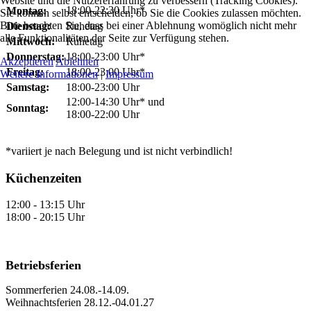
Website und die Nutzererfahrung zu verbessern (Tracking Cookies).
18:00-22:30 Uhr*
Montag:
Sie können selbst entscheiden, ob Sie die Cookies zulassen möchten.
Bitte beachten Sie, dass bei einer Ablehnung womöglich nicht mehr
Dienstag:
Ruhetag
alle Funktionalitäten der Seite zur Verfügung stehen.
Mittwoch:
Ruhetag
Donnerstag:
18:00-23:00 Uhr*
Akzeptieren
Ablehnen
Freitag:
18:00-23:00 Uhr*
Weitere Informationen
|
Impressum
Samstag:
18:00-23:00 Uhr
12:00-14:30 Uhr* und
Sonntag:
18:00-22:00 Uhr
*variiert je nach Belegung und ist nicht verbindlich!
Küchenzeiten
12:00 - 13:15 Uhr
18:00 - 20:15 Uhr
Betriebsferien
Sommerferien 24.08.-14.09.
Weihnachtsferien 28.12.-04.01.27