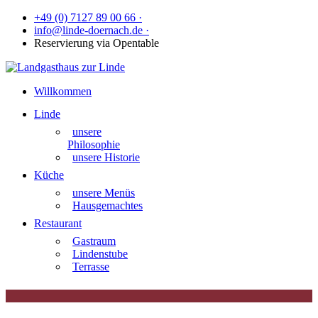
+49 (0) 7127 89 00 66 ·
info@linde-doernach.de ·
Reservierung via Opentable
Willkommen
Linde
unsere
Philosophie
unsere Historie
Küche
unsere Menüs
Hausgemachtes
Restaurant
Gastraum
Lindenstube
Terrasse
|