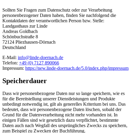
Sollten Sie Fragen zum Datenschutz oder zur Verarbeitung
personenbezogener Daten haben, finden Sie nachfolgend die
Kontaktdaten der verantwortlichen Person bzw. Stelle:
Landgasthaus zur Linde
Andreas Goldbach
Schönbuchstraße 8
72124 Pliezhausen-Dörnach
Deutschland
E-Mail:
info@linde-doernach.de
Telefon:
+49 (0) 7127 890066
Impressum:
https://new.linde-doernach.de/5.0/index.php/impressum
Speicherdauer
Dass wir personenbezogene Daten nur so lange speichern, wie es
für die Bereitstellung unserer Dienstleistungen und Produkte
unbedingt notwendig ist, gilt als generelles Kriterium bei uns. Das
bedeutet, dass wir personenbezogene Daten löschen, sobald der
Grund für die Datenverarbeitung nicht mehr vorhanden ist. In
einigen Fällen sind wir gesetzlich dazu verpflichtet, bestimmte
Daten auch nach Wegfall des ursprüngliches Zwecks zu speichern,
zum Beispiel zu Zwecken der Buchführung.