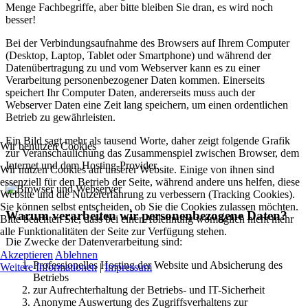
Menge Fachbegriffe, aber bitte bleiben Sie dran, es wird noch
besser!
Bei der Verbindungsaufnahme des Browsers auf Ihrem Computer
(Desktop, Laptop, Tablet oder Smartphone) und während der
Datenübertragung zu und vom Webserver kann es zu einer
Verarbeitung personenbezogener Daten kommen. Einerseits
speichert Ihr Computer Daten, andererseits muss auch der
Webserver Daten eine Zeit lang speichern, um einen ordentlichen
Betrieb zu gewährleisten.
Ein Bild sagt mehr als tausend Worte, daher zeigt folgende Grafik
Wir benutzen Cookies
zur Veranschaulichung das Zusammenspiel zwischen Browser, dem
Internet und dem Hosting-Provider.
Wir nutzen Cookies auf unserer Website. Einige von ihnen sind
essenziell für den Betrieb der Seite, während andere uns helfen, diese
Website und die Nutzererfahrung zu verbessern (Tracking Cookies).
Sie können selbst entscheiden, ob Sie die Cookies zulassen möchten.
Warum verarbeiten wir personenbezogene Daten?
Bitte beachten Sie, dass bei einer Ablehnung womöglich nicht mehr
alle Funktionalitäten der Seite zur Verfügung stehen.
Die Zwecke der Datenverarbeitung sind:
Akzeptieren
Ablehnen
Professionelles Hosting der Website und Absicherung des
Weitere Informationen
|
Impressum
Betriebs
zur Aufrechterhaltung der Betriebs- und IT-Sicherheit
Anonyme Auswertung des Zugriffsverhaltens zur