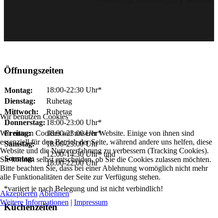
Öffnungszeiten
18:00-22:30 Uhr*
Montag:
Dienstag:
Ruhetag
Mittwoch:
Ruhetag
Wir benutzen Cookies
Donnerstag:
18:00-23:00 Uhr*
Wir nutzen Cookies auf unserer Website. Einige von ihnen sind
Freitag:
18:00-23:00 Uhr*
essenziell für den Betrieb der Seite, während andere uns helfen, diese
Samstag:
18:00-23:00 Uhr
Website und die Nutzererfahrung zu verbessern (Tracking Cookies).
12:00-14:30 Uhr* und
Sonntag:
Sie können selbst entscheiden, ob Sie die Cookies zulassen möchten.
18:00-22:00 Uhr
Bitte beachten Sie, dass bei einer Ablehnung womöglich nicht mehr
alle Funktionalitäten der Seite zur Verfügung stehen.
*variiert je nach Belegung und ist nicht verbindlich!
Akzeptieren
Ablehnen
Weitere Informationen
|
Impressum
Küchenzeiten