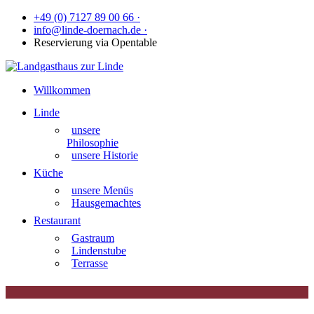
+49 (0) 7127 89 00 66 ·
info@linde-doernach.de ·
Reservierung via Opentable
Willkommen
Linde
unsere
Philosophie
unsere Historie
Küche
unsere Menüs
Hausgemachtes
Restaurant
Gastraum
Lindenstube
Terrasse
|